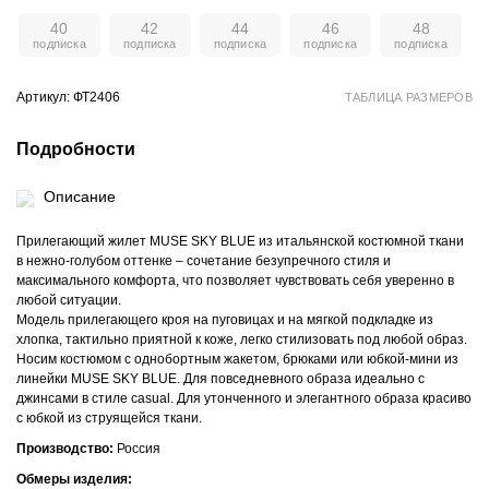
40
42
44
46
48
Артикул: ФТ2406
ТАБЛИЦА РАЗМЕРОВ
Подробности
Описание
Прилегающий жилет MUSE SKY BLUE из итальянской костюмной ткани
в нежно-голубом оттенке – сочетание безупречного стиля и
максимального комфорта, что позволяет чувствовать себя уверенно в
любой ситуации.
Модель прилегающего кроя на пуговицах и на мягкой подкладке из
хлопка, тактильно приятной к коже, легко стилизовать под любой образ.
Носим костюмом с однобортным жакетом, брюками или юбкой-мини из
линейки MUSE SKY BLUE. Для повседневного образа идеально с
джинсами в стиле casual. Для утонченного и элегантного образа красиво
с юбкой из струящейся ткани.
Производство:
Россия
Обмеры изделия: