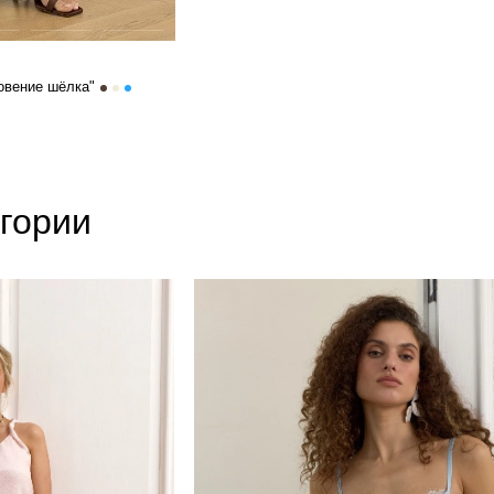
овение шёлка"
егории