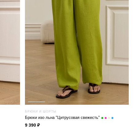
БРЮКИ И ШОРТЫ
Брюки изо льна "Цитрусовая свежесть"
9 390 ₽