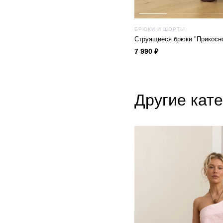
БРЮКИ И ШОРТЫ
Струящиеся брюки "Прикосн
7 990 ₽
Другие кат