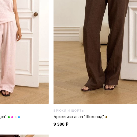
БРЮКИ И ШОРТЫ
дра"
Брюки изо льна "Шоколад"
9 390 ₽