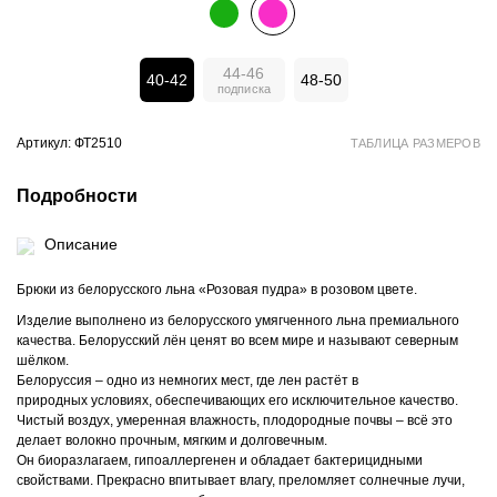
44-46
40-42
48-50
Артикул: ФТ2510
ТАБЛИЦА РАЗМЕРОВ
Подробности
Описание
Брюки из белорусского льна «Розовая пудра» в розовом цвете.
Изделие выполнено из белорусского умягченного льна премиального
качества. Белорусский лён ценят во всем мире и называют северным
шёлком.
Белоруссия – одно из немногих мест, где лен растёт в
природных условиях, обеспечивающих его исключительное качество.
Чистый воздух, умеренная влажность, плодородные почвы – всё это
делает волокно прочным, мягким и долговечным.
Он биоразлагаем, гипоаллергенен и обладает бактерицидными
свойствами. Прекрасно впитывает влагу, преломляет солнечные лучи,