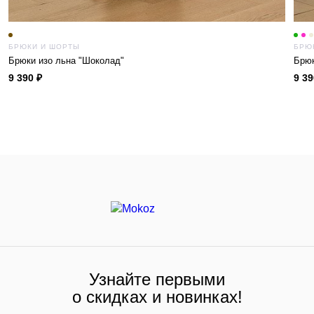
БРЮКИ И ШОРТЫ
БРЮ
Брюки изо льна "Шоколад"
Брюк
9 390 ₽
9 39
Узнайте первыми
о скидках и новинках!