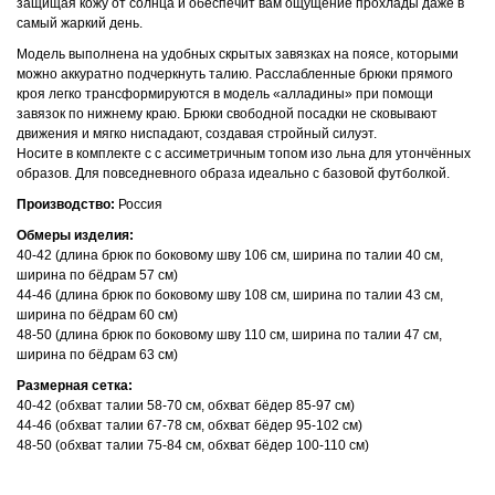
защищая кожу от солнца и обеспечит вам ощущение прохлады даже в
самый жаркий день.
Модель выполнена на удобных скрытых завязках на поясе, которыми
можно аккуратно подчеркнуть талию. Расслабленные брюки прямого
кроя легко трансформируются в модель «алладины» при помощи
завязок по нижнему краю. Брюки свободной посадки не сковывают
движения и мягко ниспадают, создавая стройный силуэт.
Носите в комплекте с с ассиметричным топом изо льна для утончённых
образов. Для повседневного образа идеально с базовой футболкой.
Производство:
Россия
Обмеры изделия:
40-42 (длина брюк по боковому шву 106 см, ширина по талии 40 см,
ширина по бёдрам 57 см)
44-46 (длина брюк по боковому шву 108 см, ширина по талии 43 см,
ширина по бёдрам 60 см)
48-50 (длина брюк по боковому шву 110 см, ширина по талии 47 см,
ширина по бёдрам 63 см)
Размерная сетка:
40-42 (обхват талии 58-70 см, обхват бёдер 85-97 см)
44-46 (обхват талии 67-78 см, обхват бёдер 95-102 см)
48-50 (обхват талии 75-84 см, обхват бёдер 100-110 см)