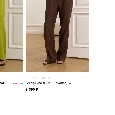
БРЮКИ И ШОРТЫ
вая
Брюки изо льна "Шоколад"
9 390 ₽