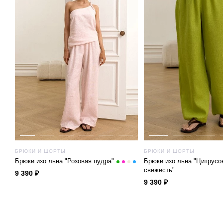
БРЮКИ И ШОРТЫ
БРЮКИ И ШОРТЫ
Брюки изо льна "Розовая пудра"
Брюки изо льна "Цитрусо
свежесть"
9 390 ₽
9 390 ₽