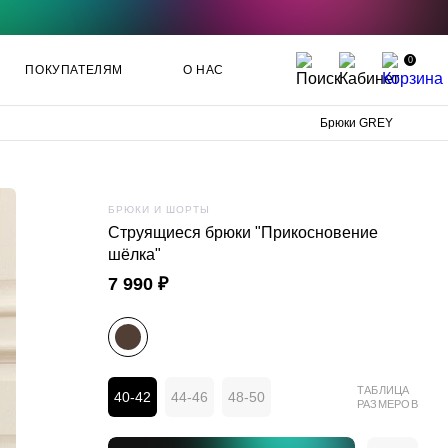
0
ПОКУПАТЕЛЯМ
О НАС
Брюки GREY
БРЮКИ И ШОРТЫ
Струящиеся брюки "Прикосновение
шёлка"
7 990 ₽
ТАБЛИЦА
40-42
44-46
48-50
РАЗМЕРОВ