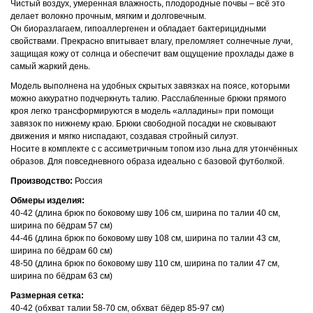
Чистый воздух, умеренная влажность, плодородные почвы – всё это
делает волокно прочным, мягким и долговечным.
Он биоразлагаем, гипоаллергенен и обладает бактерицидными
свойствами. Прекрасно впитывает влагу, преломляет солнечные лучи,
защищая кожу от солнца и обеспечит вам ощущение прохлады даже в
самый жаркий день.
Модель выполнена на удобных скрытых завязках на поясе, которыми
можно аккуратно подчеркнуть талию. Расслабленные брюки прямого
кроя легко трансформируются в модель «алладины» при помощи
завязок по нижнему краю. Брюки свободной посадки не сковывают
движения и мягко ниспадают, создавая стройный силуэт.
Носите в комплекте с с ассиметричным топом изо льна для утончённых
образов. Для повседневного образа идеально с базовой футболкой.
Производство:
Россия
Обмеры изделия:
40-42 (длина брюк по боковому шву 106 см, ширина по талии 40 см,
ширина по бёдрам 57 см)
44-46 (длина брюк по боковому шву 108 см, ширина по талии 43 см,
ширина по бёдрам 60 см)
48-50 (длина брюк по боковому шву 110 см, ширина по талии 47 см,
ширина по бёдрам 63 см)
Размерная сетка:
40-42 (обхват талии 58-70 см, обхват бёдер 85-97 см)