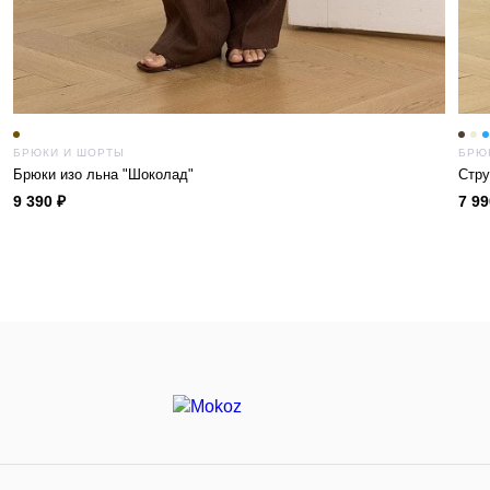
БРЮКИ И ШОРТЫ
БРЮ
Брюки изо льна "Шоколад"
Стру
9 390 ₽
7 99