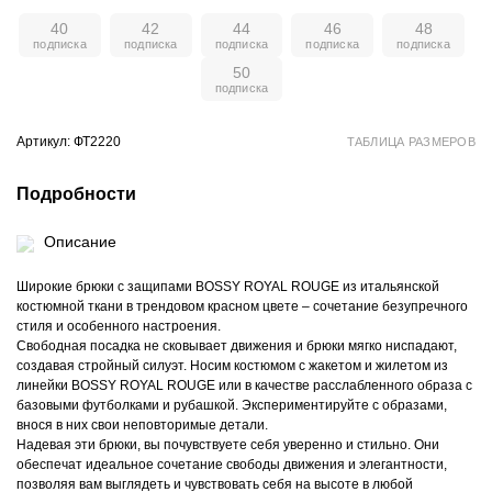
40
42
44
46
48
50
Артикул: ФТ2220
ТАБЛИЦА РАЗМЕРОВ
Подробности
Описание
Широкие брюки с защипами BOSSY ROYAL ROUGE из итальянской
костюмной ткани в трендовом красном цвете – сочетание безупречного
стиля и особенного настроения.
Свободная посадка не сковывает движения и брюки мягко ниспадают,
создавая стройный силуэт. Носим костюмом с жакетом и жилетом из
линейки BOSSY ROYAL ROUGE или в качестве расслабленного образа с
базовыми футболками и рубашкой. Экспериментируйте с образами,
внося в них свои неповторимые детали.
Надевая эти брюки, вы почувствуете себя уверенно и стильно. Они
обеспечат идеальное сочетание свободы движения и элегантности,
позволяя вам выглядеть и чувствовать себя на высоте в любой