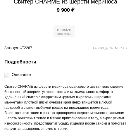
Свитер CHARME из шерсти мериноса
9 900 ₽
onesize
Артикул: ФТ2267
ТАБЛИЦА РАЗМЕРОВ
Подробности
Описание
Свитер CHARME из шерсти мериноса оранжевого цвета - воплощение
бесконечный энергии, уютного тепла и максимального комфорта.
Удлинённый свитер с аккуратным круглым вырезом и широкими
манжетами плотной вязки oversize кроя легко впишется в любой
гардероб и станет любимой вещью на прохладное время года.
В составе сочетание в равных пропорциях шерсти мериноса с акрилом.
Шерсть обеспечит тепло и мягкое прикосновение к телу, а акрил усилит
износостойкость, предотвратит усадку изделия после стирки и помогает
получить насыщенные яркие оттенки.