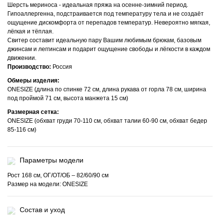
Шерсть мериноса - идеальная пряжа на осенне-зимний период.
Гипоаллергенна, подстраивается под температуру тела и не создаёт
ощущение дискомфорта от перепадов температур. Невероятно мягкая,
лёгкая и тёплая.
Свитер составит идеальную пару Вашим любимым брюкам, базовым
джинсам и леггинсам и подарит ощущение свободы и лёгкости в каждом
движении.
Производство:
Россия
Обмеры изделия:
ONESIZE (длина по спинке 72 см, длина рукава от горла 78 см, ширина
под проймой 71 см, высота манжета 15 см)
Размерная сетка:
ONESIZE (обхват груди 70-110 см, обхват талии 60-90 см, обхват бедер
85-116 см)
Параметры модели
Рост 168 см, ОГ/ОТ/ОБ – 82/60/90 см
Размер на модели: ONESIZE
Состав и уход