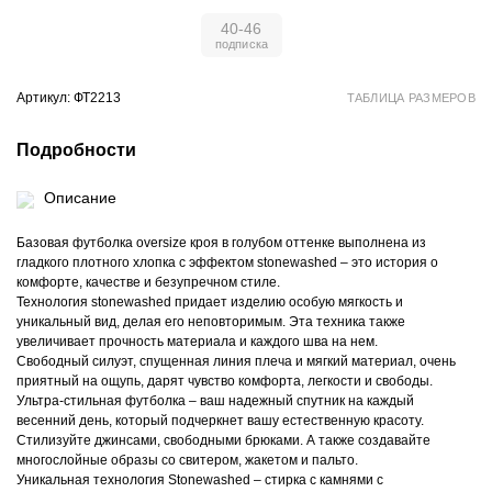
40-46
Артикул: ФТ2213
ТАБЛИЦА РАЗМЕРОВ
Подробности
Описание
Базовая футболка oversize кроя в голубом оттенке выполнена из
гладкого плотного хлопка с эффектом stonewashed – это история о
комфорте, качестве и безупречном стиле.
Технология stonewashed придает изделию особую мягкость и
уникальный вид, делая его неповторимым. Эта техника также
увеличивает прочность материала и каждого шва на нем.
Свободный силуэт, спущенная линия плеча и мягкий материал, очень
приятный на ощупь, дарят чувство комфорта, легкости и свободы.
Ультра-стильная футболка – ваш надежный спутник на каждый
весенний день, который подчеркнет вашу естественную красоту.
Стилизуйте джинсами, свободными брюками. А также создавайте
многослойные образы со свитером, жакетом и пальто.
Уникальная технология Stonewashed – стирка с камнями с