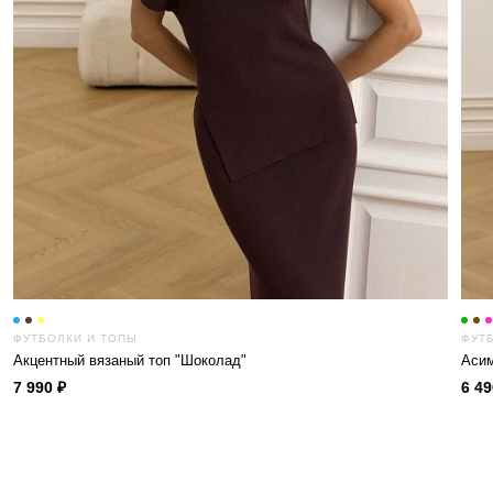
ФУТБОЛКИ И ТОПЫ
ФУТ
Акцентный вязаный топ "Шоколад"
Асим
7 990 ₽
6 49