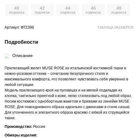
40
42
44
46
48
Артикул: ФТ2398
ТАБЛИЦА РАЗМЕРОВ
Подробности
Описание
Прилегающий жилет MUSE ROSE из итальянской костюмной ткани в
нежно-розовом оттенке – сочетание безупречного стиля и
максимального комфорта, что позволяет чувствовать себя уверенно в
любой ситуации.
Модель прилегающего кроя на пуговицах и на мягкой подкладке из
хлопка, тактильно приятной к коже, легко стилизовать под любой образ.
Носим костюмом с однобортным жакетом и брюками из линейки MUSE
ROSE. Для повседневного образа идеально с джинсами в стиле casual.
Для утонченного и элегантного образа красиво с юбкой из струящейся
ткани.
Производство:
Россия
Обмеры изделия: