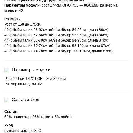
Рекомендации по уходу:
ручная стирка до 30С
Параметры модели:
рост 174см, ОГ/ОТ/ОБ — 86/63/90, размер на
модели: 42
Размеры:
Рост от 158 до 175см.
40 (объём талии 58-62см, объём бёдер 86-92см, длина 86см)
42 (объём талии 62-66см, объём бёдер 92-96см, длина 86см)
44 (объём талии 66-70см, объём бёдер 94-98см, длина 87см)
46 (объём талии 70-74см, объём бёдер 98-100см, длина 87см)
48 (объём талии 74-78см, объём бёдер 100-104см, длина 87см)
Параметры модели
Рост 174 см, ОГ/ОТ/ОБ – 86/63/90 см
Размер на модели: 42
Состав и уход
Состав
60% полиэстер, 35%вискоза, 5% лайкра
Уход
ручная стирка до 30С