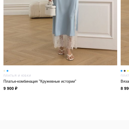
ПЛАТЬЯ И ЮБКИ
ПЛА
Платье-комбинация "Кружевные истории"
Вяза
9 900 ₽
8 99