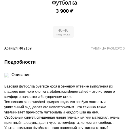
Футболка
3 900 ₽
40-46
Артикул: ФТ2169
ТАБЛИЦА РАЗМЕРОВ
Подробности
Описание
Базовая футболка oversize кроя в бежевом оттенке выполнена из
гладкого плотного хлопка с эффектом stonewashed – это история о
комфорте, качестве и безупречном стиле.
Технология stonewashed придает изделию особую мягкость и
уникальный вид, делая его неповторимым. Эта техника также
увеличивает прочность материала и каждого шва на нем.
Свободный силуэт, спущенная линия плеча и мягкий материал, очень
приятный на ощупь, дарят чувство комфорта, легкости и свободы.
Ультра-стильная футболка – ваш надежный спутник на каждый