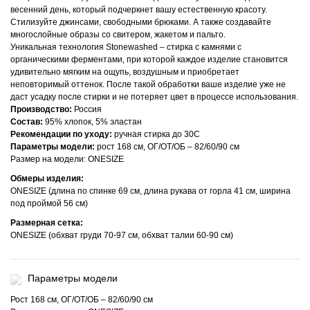
весенний день, который подчеркнет вашу естественную красоту.
Стилизуйте джинсами, свободными брюками. А также создавайте
многослойные образы со свитером, жакетом и пальто.
Уникальная технология Stonewashed – стирка с камнями с
органическими ферментами, при которой каждое изделие становится
удивительно мягким на ощупь, воздушным и приобретает
неповторимый оттенок. После такой обработки ваше изделие уже не
даст усадку после стирки и не потеряет цвет в процессе использования.
Производство:
Россия
Состав:
95% хлопок, 5% эластан
Рекомендации по уходу:
ручная стирка до 30С
Параметры модели:
рост 168 см, ОГ/ОТ/ОБ – 82/60/90 см
Размер на модели: ONESIZE
Обмеры изделия:
ONESIZE (длина по спинке 69 см, длина рукава от горла 41 см, ширина
под проймой 56 см)
Размерная сетка:
ONESIZE (обхват груди 70-97 см, обхват талии 60-90 см)
Параметры модели
Рост 168 см, ОГ/ОТ/ОБ – 82/60/90 см