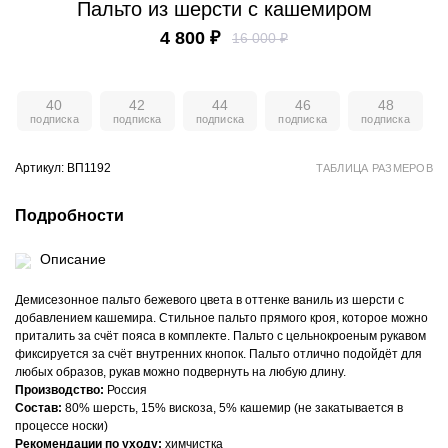
Пальто из шерсти с кашемиром
4 800 ₽
16 000 ₽
40
42
44
46
48
Артикул: ВП1192
ТАБЛИЦА РАЗМЕРОВ
Подробности
Описание
Демисезонное пальто бежевого цвета в оттенке ваниль из шерсти с
добавлением кашемира. Стильное пальто прямого кроя, которое можно
приталить за счёт пояса в комплекте. Пальто с цельнокроеным рукавом
фиксируется за счёт внутренних кнопок. Пальто отлично подойдёт для
любых образов, рукав можно подвернуть на любую длину.
Производство:
Россия
Состав:
80% шерсть, 15% вискоза, 5% кашемир (не закатывается в
процессе носки)
Рекомендации по уходу:
химчистка