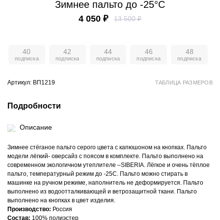
Зимнее пальто до -25°С
4 050 ₽
13 500 ₽
40
42
44
46
48
Артикул: ВП1219
ТАБЛИЦА РАЗМЕРОВ
Подробности
Описание
Зимнее стёганое пальто серого цвета c капюшоном на кнопках. Пальто
модели лёгкий- оверсайз c поясом в комплекте. Пальто выполнено на
современном экологичном утеплителе –SIBERIA. Лёгкое и очень тёплое
пальто, температурный режим до -25С. Пальто можно стирать в
машинке на ручном режиме, наполнитель не деформируется. Пальто
выполнено из водоотталкивающей и ветрозащитной ткани. Пальто
выполнено на кнопках в цвет изделия.
Производство:
Россия
Состав:
100% полиэстер