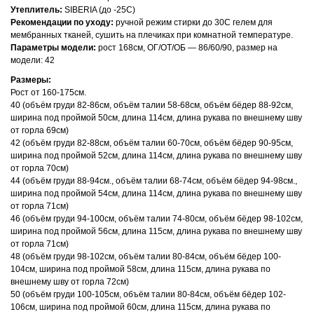
Утеплитель:
SIBERIA (до -25С)
Рекомендации по уходу:
ручной режим стирки до 30С гелем для
мембранных тканей, сушить на плечиках при комнатной температуре.
Параметры модели:
рост 168см, ОГ/ОТ/ОБ — 86/60/90, размер на
модели: 42
Размеры:
Рост от 160-175см.
40 (объём груди 82-86см, объём талии 58-68см, объём бёдер 88-92см,
ширина под проймой 50см, длина 114см, длина рукава по внешнему шву
от горла 69см)
42 (объём груди 82-88см, объём талии 60-70см, объём бёдер 90-95см,
ширина под проймой 52см, длина 114см, длина рукава по внешнему шву
от горла 70см)
44 (объём груди 88-94см., объём талии 68-74см, объём бёдер 94-98см.,
ширина под проймой 54см, длина 114см, длина рукава по внешнему шву
от горла 71см)
46 (объём груди 94-100см, объём талии 74-80см, объём бёдер 98-102см,
ширина под проймой 56см, длина 115см, длина рукава по внешнему шву
от горла 71см)
48 (объём груди 98-102см, объём талии 80-84см, объём бёдер 100-
104см, ширина под проймой 58см, длина 115см, длина рукава по
внешнему шву от горла 72см)
50 (объём груди 100-105см, объём талии 80-84см, объём бёдер 102-
106см, ширина под проймой 60см, длина 115см, длина рукава по