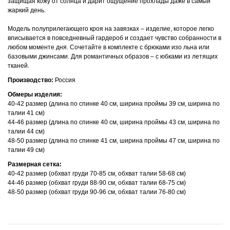
защищая кожу от солнца и дарит ощущение прохлады даже в самый
жаркий день.
Модель полуприлегающего кроя на завязках – изделие, которое легко
вписывается в повседневный гардероб и создает чувство собранности в
любом моменте дня. Сочетайте в комплекте с брюками изо льна или
базовыми джинсами. Для романтичных образов – с юбками из летящих
тканей.
Производство:
Россия
Обмеры изделия:
40-42 размер (длина по спинке 40 см, ширина проймы 39 см, ширина по
талии 41 см)
44-46 размер (длина по спинке 40 см, ширина проймы 43 см, ширина по
талии 44 см)
48-50 размер (длина по спинке 41 см, ширина проймы 47 см, ширина по
талии 49 см)
Размерная сетка:
40-42 размер (обхват груди 70-85 см, обхват талии 58-68 см)
44-46 размер (обхват груди 88-90 см, обхват талии 68-75 см)
48-50 размер (обхват груди 90-96 см, обхват талии 76-80 см)