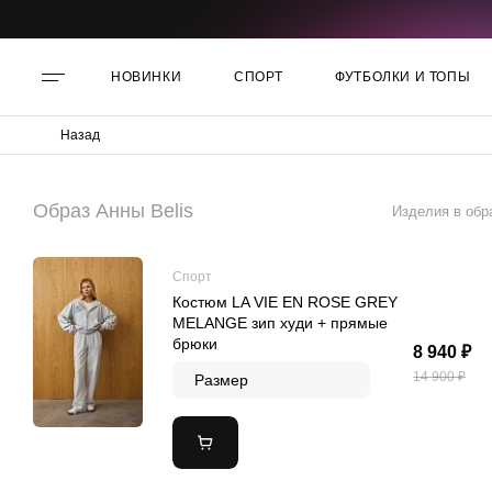
НОВИНКИ
СПОРТ
ФУТБОЛКИ И ТОПЫ
Назад
Образ Анны Belis
Изделия в обр
Спорт
Костюм LA VIE EN ROSE GREY
MELANGE зип худи + прямые
брюки
8 940 ₽
14 900 ₽
Размер