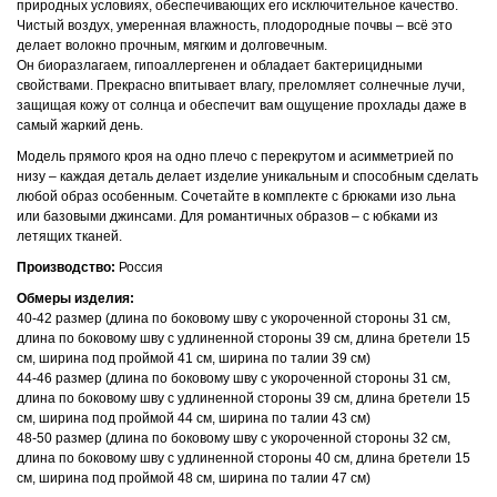
природных условиях, обеспечивающих его исключительное качество.
Чистый воздух, умеренная влажность, плодородные почвы – всё это
делает волокно прочным, мягким и долговечным.
Он биоразлагаем, гипоаллергенен и обладает бактерицидными
свойствами. Прекрасно впитывает влагу, преломляет солнечные лучи,
защищая кожу от солнца и обеспечит вам ощущение прохлады даже в
самый жаркий день.
Модель прямого кроя на одно плечо с перекрутом и асимметрией по
низу – каждая деталь делает изделие уникальным и способным сделать
любой образ особенным. Сочетайте в комплекте с брюками изо льна
или базовыми джинсами. Для романтичных образов – с юбками из
летящих тканей.
Производство:
Россия
Обмеры изделия:
40-42 размер (длина по боковому шву с укороченной стороны 31 см,
длина по боковому шву с удлиненной стороны 39 см, длина бретели 15
см, ширина под проймой 41 см, ширина по талии 39 см)
44-46 размер (длина по боковому шву с укороченной стороны 31 см,
длина по боковому шву с удлиненной стороны 39 см, длина бретели 15
см, ширина под проймой 44 см, ширина по талии 43 см)
48-50 размер (длина по боковому шву с укороченной стороны 32 см,
длина по боковому шву с удлиненной стороны 40 см, длина бретели 15
см, ширина под проймой 48 см, ширина по талии 47 см)