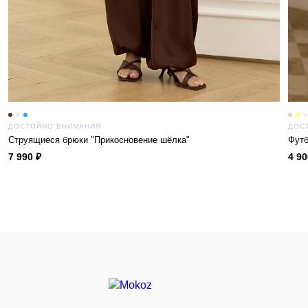
ДОСТОЙНО ВНИМАНИЯ
ДОС
Струящиеся брюки "Прикосновение шёлка"
Футб
7 990 ₽
4 90