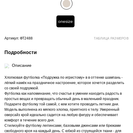
onesize
Артикул: ФТ2488
ТАБЛИЦА РАЗМЕРОВ
Подробности
Описание
Хлопковая футболка «Подружка по игристому» в в оттенке шампань -
лёгкий намёк на праздничное настроение, которое хочется разделить
со своей подружкой.
Футболка как напоминание, что счастье в умении находить радость в
простых вещах и превращать обычный день в маленький праздник.
Подарите футболку той самой, с кем хотите проводить летние дни.
Модель выполнена из мягкого хлопка, приятного к телу. Умеренный
оверсайз крой идеально садится на любую фигуру и обеспечивает
комфорт в течение всего дня.
Стилизуйте футболку леггинсами, базовыми джинсами или брюками
свободного кроя на каждый день. С юбкой из струящейся ткани - для