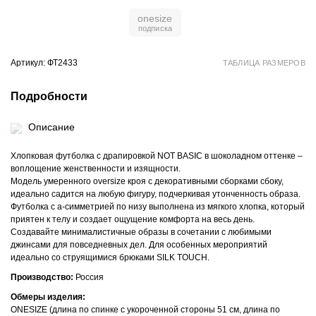
onesize
Артикул: ФТ2433
ТАБЛИЦА РАЗМЕРОВ
Подробности
Описание
Хлопковая футболка с драпировкой NOT BASIC в шоколадном оттенке –
воплощение женственности и изящности.
Модель умеренного oversize кроя с декоративными сборками сбоку,
идеально садится на любую фигуру, подчеркивая утонченность образа.
Футболка с а-симметрией по низу выполнена из мягкого хлопка, который
приятен к телу и создает ощущение комфорта на весь день.
Создавайте минималистичные образы в сочетании с любимыми
джинсами для повседневных дел. Для особенных мероприятий
идеально со струящимися брюками SILK TOUCH.
Производство:
Россия
Обмеры изделия:
ONESIZE (длина по спинке с укороченной стороны 51 см, длина по