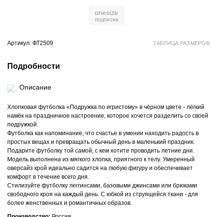
onesize
Артикул: ФТ2509
ТАБЛИЦА РАЗМЕРОВ
Подробности
Описание
Хлопковая футболка «Подружка по игристому» в чёрном цвете - лёгкий
намёк на праздничное настроение, которое хочется разделить со своей
подружкой.
Футболка как напоминание, что счастье в умении находить радость в
простых вещах и превращать обычный день в маленький праздник.
Подарите футболку той самой, с кем хотите проводить летние дни.
Модель выполнена из мягкого хлопка, приятного к телу. Умеренный
оверсайз крой идеально садится на любую фигуру и обеспечивает
комфорт в течение всего дня.
Стилизуйте футболку леггинсами, базовыми джинсами или брюками
свободного кроя на каждый день. С юбкой из струящейся ткани - для
более женственных и романтичных образов.
Производство:
Россия