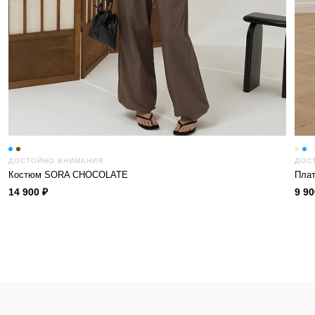
ДОСТОЙНО ВНИМАНИЯ
ДОС
Костюм SORA CHOCOLATE
Плат
14 900 ₽
9 90