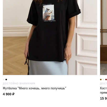
ДОСТОЙНО ВНИМАНИЯ
ДОС
Футболка "Много хочешь, много получишь"
Кос
прям
4 900 ₽
15 9