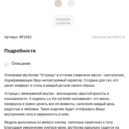
onesize
Артикул: ФТ2492
ТАБЛИЦА РАЗМЕРОВ
Подробности
Описание
Хлопковая футболка "Устрицы" в оттенке сливочное масло - настроение,
подчёркивающее Ваш неповторимый характер. Создана для тех, кто
ценит комфорт и стиль в каждой детали своего образа.
Устрица с жемчужиной внутри - воплощение скрытой красоты и
изысканности. А надпись La Vie est belle напоминает, что жизнь
прекрасна и нужно ценить все её моменты, наполняя каждый день
радостью и любовью. Такое изделие будет отображать Вашу
внутреннюю силу и уверенность в себе.
Модель выполнена из мягкого хлопка, тактильно приятного к телу.
Благодаря умеренному oversize крою, футболка идеально садится на