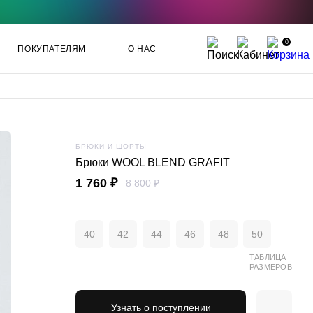
0
ПОКУПАТЕЛЯМ
О НАС
БРЮКИ И ШОРТЫ
Брюки WOOL BLEND GRAFIT
1 760 ₽
8 800 ₽
40
42
44
46
48
50
ТАБЛИЦА
РАЗМЕРОВ
Узнать о поступлении