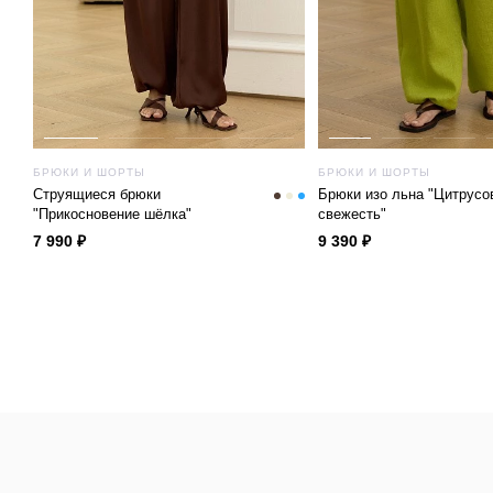
БРЮКИ И ШОРТЫ
БРЮКИ И ШОРТЫ
Струящиеся брюки
Брюки изо льна "Цитрусо
"Прикосновение шёлка"
свежесть"
7 990 ₽
9 390 ₽