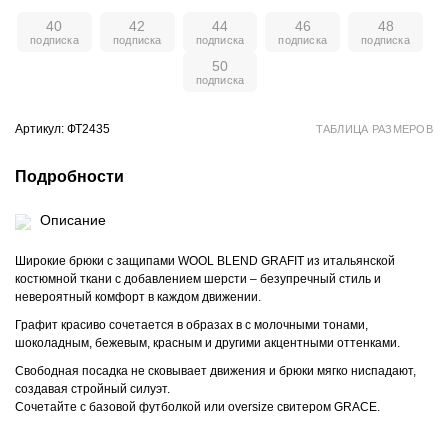
40
42
44
46
48
50
Артикул: ФТ2435
ТАБЛИЦА РАЗМЕРОВ
Подробности
Описание
Широкие брюки с защипами WOOL BLEND GRAFIT из итальянской
костюмной ткани с добавлением шерсти – безупречный стиль и
невероятный комфорт в каждом движении.
Графит красиво сочетается в образах в с молочными тонами,
шоколадным, бежевым, красным и другими акцентными оттенками.
Свободная посадка не сковывает движения и брюки мягко ниспадают,
создавая стройный силуэт.
Сочетайте с базовой футболкой или oversize свитером GRACE.