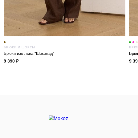
БРЮКИ И ШОРТЫ
БРЮ
Брюки изо льна "Шоколад"
Брюк
9 390 ₽
9 39